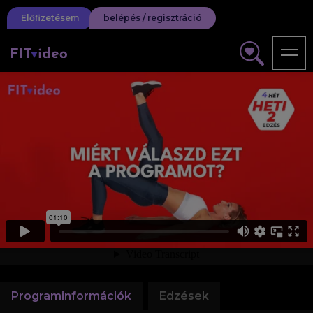
Előfizetésem
belépés / regisztráció
Programinformációk
Edzések