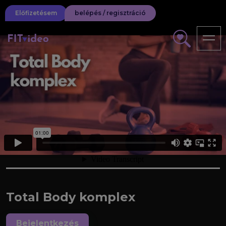
Előfizetésem
belépés / regisztráció
Total Body komplex
Bejelentkezés