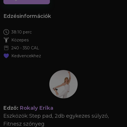
Edzésinformációk
38:10 perc
Közepes
240
-
350
CAL
Kedvencekhez
Edző:
Rokaly Erika
Eszközök:
Step pad, 2db egykezes súlyzó,
Fitnesz szőnyeg