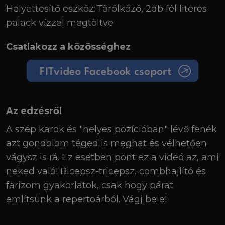
Helyettesítő eszköz:
Törölköző, 2db fél literes
palack vízzel megtöltve
Csatlakozz a közösséghez
Az edzésről
A szép karok és "helyes pozícióban" lévő fenék
azt gondolom téged is meghat és vélhetően
vágysz is rá. Ez esetben pont ez a videó az, ami
neked való! Bicepsz-tricepsz, combhajlító és
farizom gyakorlatok, csak hogy párat
említsünk a repertoárból. Vágj bele!