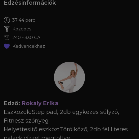
Edzésinformációk
37:44 perc
Közepes
240
-
330
CAL
Kedvencekhez
Edző:
Rokaly Erika
Eszközök:
Step pad, 2db egykezes súlyzó,
Fitnesz szőnyeg
Helyettesítő eszköz:
Törölköző, 2db fél literes
palack vízzel megtöltve