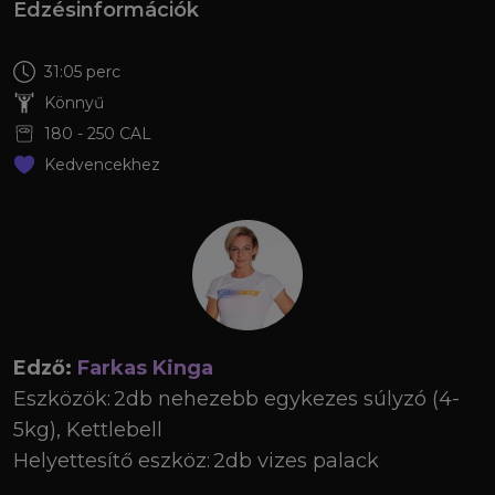
Edzésinformációk
31:05 perc
Könnyű
180
-
250
CAL
Kedvencekhez
Edző:
Farkas Kinga
Eszközök:
2db nehezebb egykezes súlyzó (4-
5kg), Kettlebell
Helyettesítő eszköz:
2db vizes palack