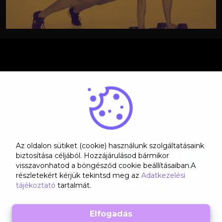
Kérdésed van? Lépj velünk kapcsolatba!
Az oldalon sütiket (cookie) használunk szolgáltatásaink
Rólunk
biztosítása céljából. Hozzájárulásod bármikor
ÁSZF
visszavonhatod a böngésződ cookie beállításaiban.A
Adatkezelési tájékoztató
részletekért kérjük tekintsd meg az
Adatkezelési
Kapcsolat
GYIK
tájékoztató
tartalmát.
© 2022 -
Fitvideo
- Minden jog fenntartva!