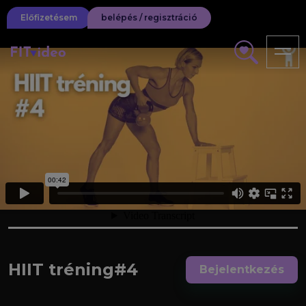
Előfizetésem
belépés / regisztráció
HIIT tréning#4
Bejelentkezés