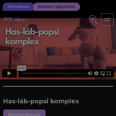
Előfizetésem
belépés / regisztráció
Has-láb-popsi komplex
Bejelentkezés