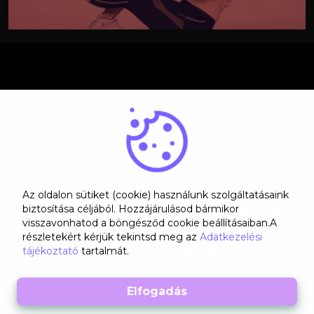
Kérdésed van? Lépj velünk kapcsolatba!
Az oldalon sütiket (cookie) használunk szolgáltatásaink
Rólunk
biztosítása céljából. Hozzájárulásod bármikor
ÁSZF
visszavonhatod a böngésződ cookie beállításaiban.A
Adatkezelési tájékoztató
részletekért kérjük tekintsd meg az
Adatkezelési
Kapcsolat
GYIK
tájékoztató
tartalmát.
© 2022 -
Fitvideo
- Minden jog fenntartva!