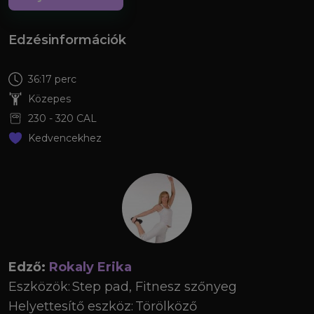
Edzésinformációk
36:17 perc
Közepes
230
-
320
CAL
Kedvencekhez
Edző:
Rokaly Erika
Eszközök:
Step pad, Fitnesz szőnyeg
Helyettesítő eszköz:
Törölköző