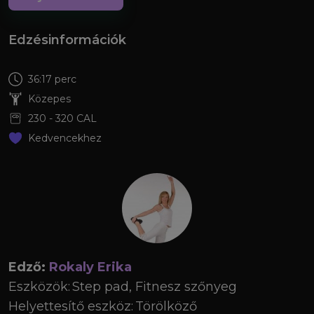
Edzésinformációk
36:17 perc
Közepes
230
-
320
CAL
Kedvencekhez
Edző:
Rokaly Erika
Eszközök:
Step pad, Fitnesz szőnyeg
Helyettesítő eszköz:
Törölköző