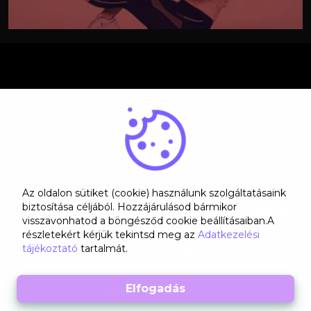
Kérdésed van? Lépj velünk kapcsolatba!
Az oldalon sütiket (cookie) használunk szolgáltatásaink
Rólunk
biztosítása céljából. Hozzájárulásod bármikor
ÁSZF
visszavonhatod a böngésződ cookie beállításaiban.A
Adatkezelési tájékoztató
részletekért kérjük tekintsd meg az
Adatkezelési
Kapcsolat
GYIK
tájékoztató
tartalmát.
© 2022 -
Fitvideo
- Minden jog fenntartva!