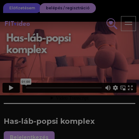
Előfizetésem
belépés / regisztráció
Has-láb-popsi komplex
Bejelentkezés