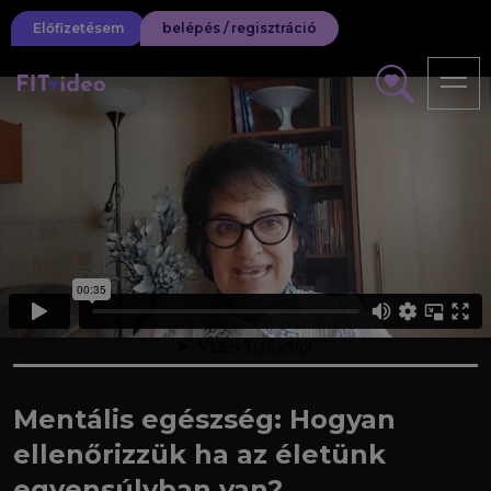
Előfizetésem
belépés / regisztráció
Mentális egészség: Hogyan
ellenőrizzük ha az életünk
egyensúlyban van?