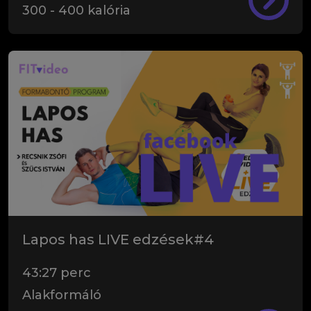
300
-
400
kalória
Lapos has LIVE edzések#4
43:27
perc
Alakformáló