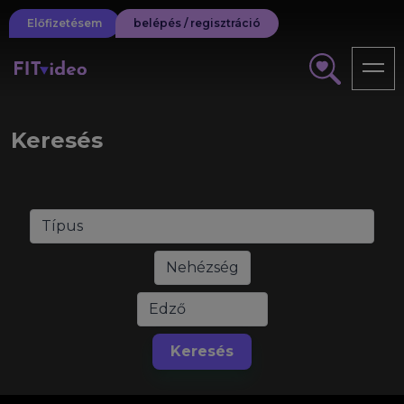
Előfizetésem
belépés / regisztráció
Keresés
Keresés