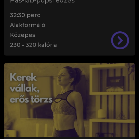
Has-láb-popsi edzés
32:30
perc
Alakformáló
Közepes
230
-
320
kalória