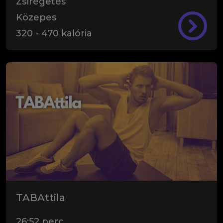
Zsírégetés
Közepes
320
-
470
kalória
TABAttila
26:52
perc