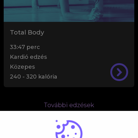
Total Body
33:47
perc
Kardió edzés
Közepes
240
-
320
kalória
További edzések
Kérdésed van? Lépj velünk kapcsolatba!