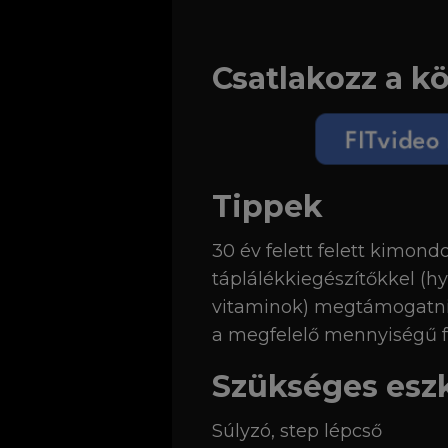
Csatlakozz a k
Tippek
30 év felett felett kimond
táplálékkiegészítőkkel (h
vitaminok) megtámogatni 
a megfelelő mennyiségű f
Szükséges esz
Súlyzó, step lépcső