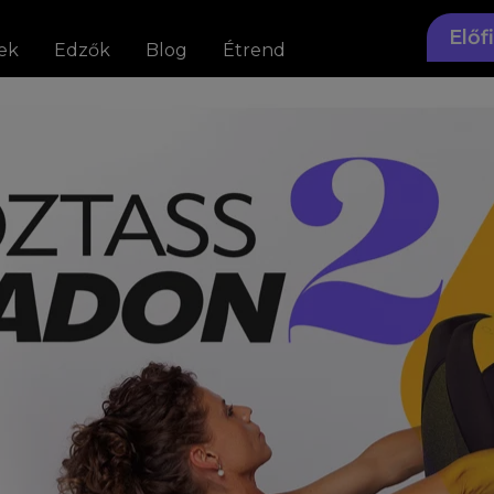
Előf
ek
Edzők
Blog
Étrend