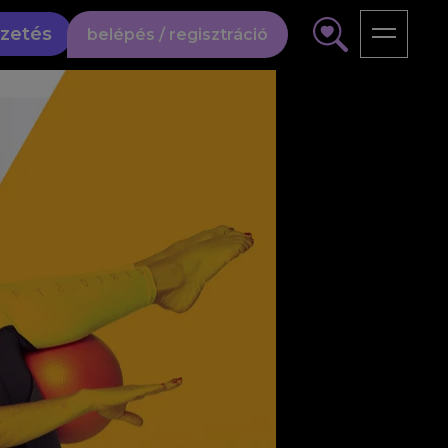
izetés
belépés / regisztráció