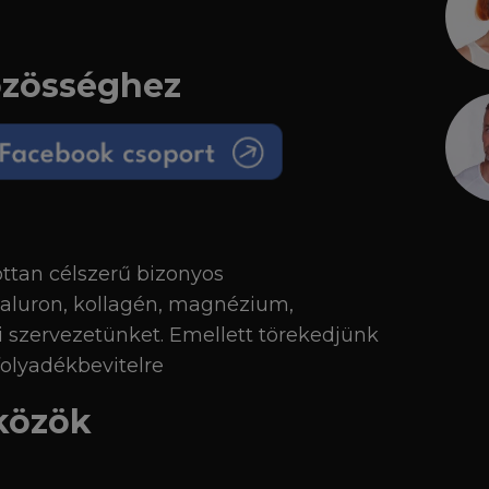
özösséghez
ottan célszerű bizonyos
yaluron, kollagén, magnézium,
szervezetünket. Emellett törekedjünk
olyadékbevitelre
közök