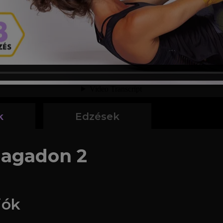
k
Edzések
magadon 2
iók