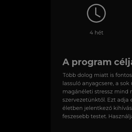
4 hét
A program célj
Több dolog miatt is fontos
lassuló anyagcsere, a so
magánéleti stressz mind 
szervezetünktől. Ezt adja
életben jelentkező kihívá
feszesebb testet. Használ