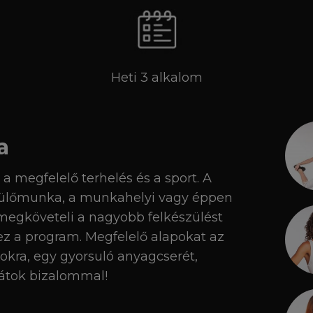
Heti 3 alkalom
a
 a megfelelő terhelés és a sport. A
k ülőmunka, a munkahelyi vagy éppen
megköveteli a nagyobb felkészülést
 ez a program. Megfelelő alapokat az
sokra, egy gyorsuló anyagcserét,
játok bizalommal!