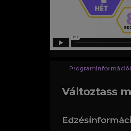
Programinformáció
Változtass 
Edzésinformác