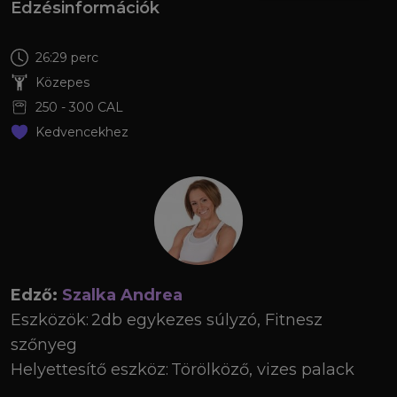
Edzésinformációk
26:29 perc
Közepes
250
-
300
CAL
Kedvencekhez
Edző:
Szalka Andrea
Eszközök:
2db egykezes súlyzó, Fitnesz
szőnyeg
Helyettesítő eszköz:
Törölköző, vizes palack