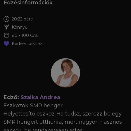
Edzésinformációk
20:22 perc
Könnyű
80
-
100
CAL
Kedvencekhez
Edző:
Szalka Andrea
Eszközök:
SMR henger
Helyettesítő eszköz:
Ha tudsz, szerezz be egy
SMR hengert otthonra, mert nagyon hasznos
eszköz, ha rendszeresen edzel.