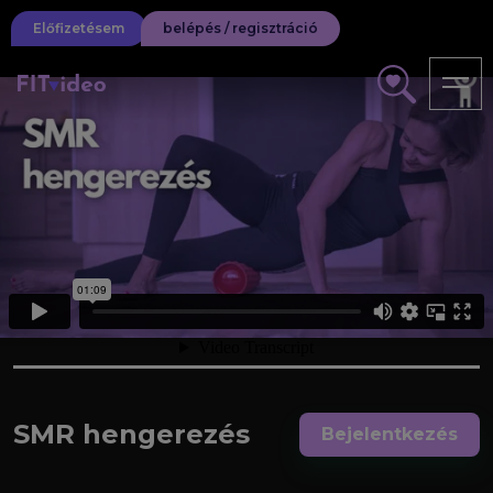
Előfizetésem
belépés / regisztráció
SMR hengerezés
Bejelentkezés