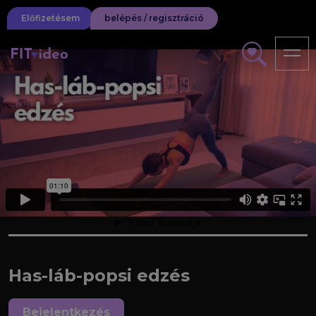
Előfizetésem
belépés / regisztráció
Has-láb-popsi edzés
Bejelentkezés