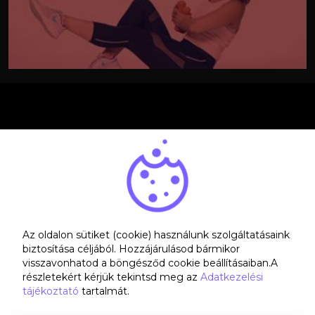
Kérdésed van? Lépj velünk kapcsolatba!
Az oldalon sütiket (cookie) használunk szolgáltatásaink
Rólunk
biztosítása céljából. Hozzájárulásod bármikor
ÁSZF
visszavonhatod a böngésződ cookie beállításaiban.A
Adatkezelési tájékoztató
részletekért kérjük tekintsd meg az
Adatkezelési
Kapcsolat
GYIK
tájékoztató
tartalmát.