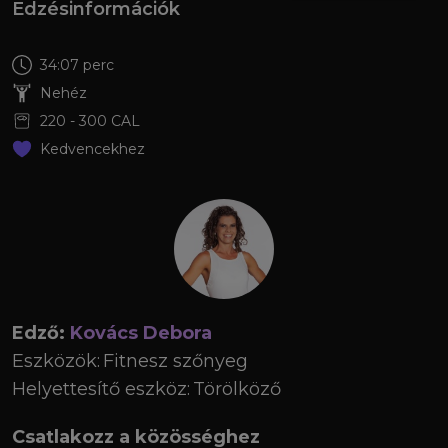
Edzésinformációk
34:07 perc
Nehéz
220
-
300
CAL
Kedvencekhez
Edző:
Kovács Debora
Eszközök:
Fitnesz szőnyeg
Helyettesítő eszköz:
Törölköző
Csatlakozz a közösséghez