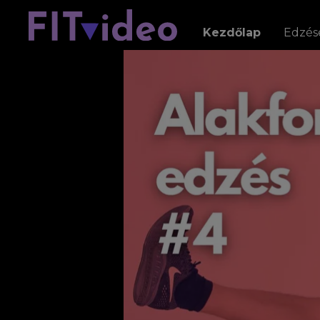
Kezdőlap
Edzés