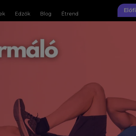
Előf
ek
Edzők
Blog
Étrend