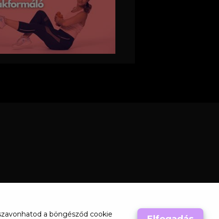
visszavonhatod a böngésződ cookie