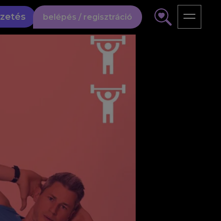
izetés
belépés / regisztráció