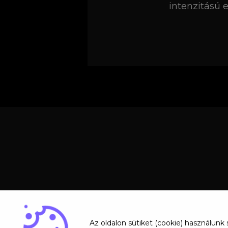
intenzitású 
Az oldalon sütiket (cookie) használunk