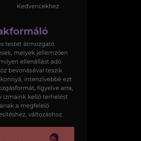
Kedvencekhez
akformáló
es testet átmozgató
sek, melyek jellemzően
milyen ellenállást adó
öz bevonásával teszik
konnyá, intenzívebbé ezt
zgásformát, figyelve arra,
 izmaink kellő terhelést
anak a megfelelő
esítéshez, változáshoz.