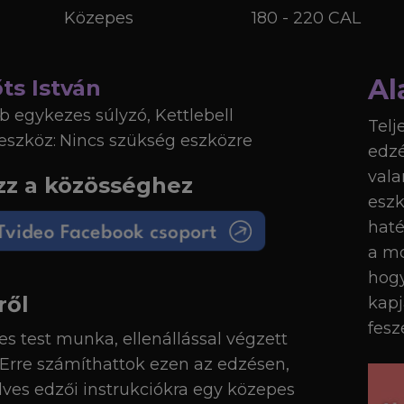
Közepes
180
-
220
CAL
Al
ts István
b egykezes súlyzó, Kettlebell
Telj
eszköz:
Nincs szükség eszközre
edzé
vala
zz a közösséghez
eszk
haté
a mo
hogy
ről
kapj
fesz
jes test munka, ellenállással végzett
 Erre számíthattok ezen az edzésen,
ves edzői instrukciókra egy közepes