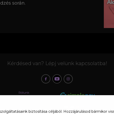
edzés során.
Kérdésed van? Lépj velünk kapcsolatba!
Rólunk
ÁSZF
Adatkezelési tájékoztató
Kapcsolat
GYIK
 szolgáltatásaink biztosítása céljából. Hozzájárulásod bármikor 