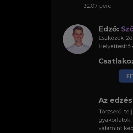
32:07 perc
Edző:
Sző
Eszközök:
2d
Helyettesítő 
Csatlako
Az edzés
Törzserő, tel
gyakorlatok.
valamint ked