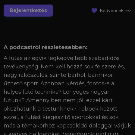
Bejelentkezés
Kedvencekhez
A podcastról részletesebben:
A futás az egyik legkedveltebb szabadidős
tevékenység. Nem kell hozzá sok felszerelés,
nagy rákészülés, szinte bárhol, bármikor
űzhető sport. Azonban kérdés, fontos-e a
helyes futó technika? Lényeges hogyan
futunk? Amennyiben nem jól, ezzel kárt
okozhatunk a testünknek? Többek között
ezzel, a futást kiegészítő sportokkal és sok
más a témakörhöz kapcsolódó dologgal várjuk
a kedves hallgatókat. Vendégünk pedig dr.