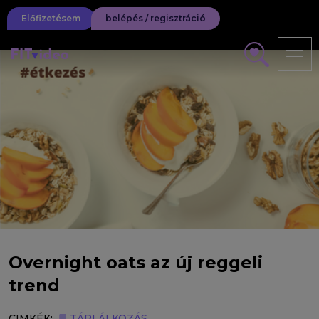
Előfizetésem
belépés / regisztráció
Overnight oats az új reggeli
trend
CIMKÉK:
TÁPLÁLKOZÁS,