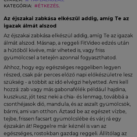
KATEGÓRIA:
#ÉTKEZÉS,
Az éjszakai zabkása elkészül addig, amíg Te az
igazak álmát alszod
Az éjszakai zabkása elkészül addig, amíg Te az igazak
álmát alszod. Másnap, a reggeli FitVideo edzés után
a hűtőből kivéve, már viheted is, vagy friss
gyümölccsel a tetején azonnal fogyaszthatod.
Ahhoz, hogy egy egészséges reggeliben legyen
részed, csak pár perces előző napi előkészületre lesz
szükség - a többit az idő elvégzi helyetted. Ami kell
hozzá: zab vagy más gabonafélék például hajdina,
kuszkusz, jót tesz neki a chia- és lenmag, továbbá a
csonthéjasok dió, mandula, és az aszalt gyümölcsök,
bármi, ami van otthon. Áztasd be az egészet vízbe,
tejbe, frissen facsart gyümölcslébe és várj rá egy
éjszakán át! Reggelre már kéznél is van az
egészséges, rostokban gazdag reggeli. Állítólag az