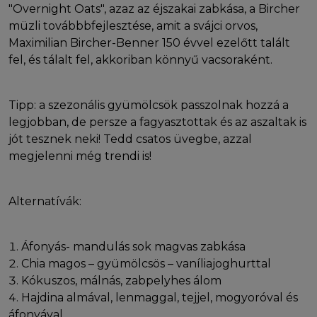
"Overnight Oats", azaz az éjszakai zabkása, a Bircher
müzli továbbbfejlesztése, amit a svájci orvos,
Maximilian Bircher-Benner 150 évvel ezelőtt talált
fel, és tálalt fel, akkoriban könnyű vacsoraként.
Tipp: a szezonális gyümölcsök passzolnak hozzá a
legjobban, de persze a fagyasztottak és az aszaltak is
jót tesznek neki! Tedd csatos üvegbe, azzal
megjelenni még trendi is!
Alternatívák:
Áfonyás- mandulás sok magvas zabkása
Chia magos – gyümölcsös – vaníliajoghurttal
Kókuszos, málnás, zabpelyhes álom
Hajdina almával, lenmaggal, tejjel, mogyoróval és
áfonyával