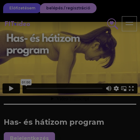
Előfizetésem
belépés / regisztráció
Has- és hátizom program
Bejelentkezés