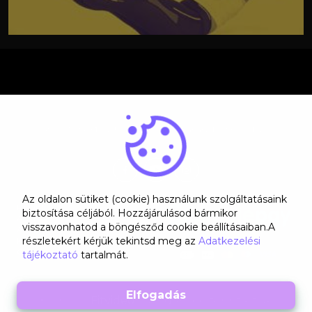
Kérdésed van? Lépj velünk kapcsolatba!
Az oldalon sütiket (cookie) használunk szolgáltatásaink
Rólunk
biztosítása céljából. Hozzájárulásod bármikor
ÁSZF
visszavonhatod a böngésződ cookie beállításaiban.A
Adatkezelési tájékoztató
részletekért kérjük tekintsd meg az
Adatkezelési
Kapcsolat
GYIK
tájékoztató
tartalmát.
© 2022 -
Fitvideo
- Minden jog fenntartva!