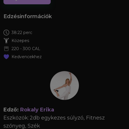
Edzésinformációk
38:22 perc
Közepes
220
-
300
CAL
Kedvencekhez
Edző:
Rokaly Erika
Eszközök:
2db egykezes súlyzó, Fitnesz
szőnyeg, Szék